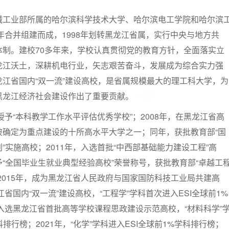
械工业部所属的哈尔滨科学技术大学、哈尔滨电工学院和哈尔滨
5年合并组建而成，1998年划转黑龙江省属，实行中央与地方共
体制。建校70多年来，学校认真贯彻党的教育方针，全面落实立
龙江沃土，深耕机电行业，矢志艰苦奋斗，发展成为综合实力强
江省国内“双一流”建设高校，是省属规模最大的理工科大学，为
黑龙江经济社会建设作出了重要贡献。
一起网
授予“本科教学工作水平评估优秀学校”；2008年，在黑龙江省高
被确定为重点建设的十所高水平大学之一；同年，获批教育部“国
”实施高校；2011年，入选首批“中西部基础能力建设工程”高
“全国毕业生就业典型经验高校”荣誉称号，获批教育部“卓越工
2015年，成为黑龙江省人民政府与国家国防科技工业局共建高
江省国内“双一流”建设高校，“工程学”学科首次进入ESI全球前1%
，入选黑龙江省首批高等学校课程思政建设示范高校，“材料科学”
科排行榜；2021年，“化学”学科进入ESI全球前1%学科排行榜；