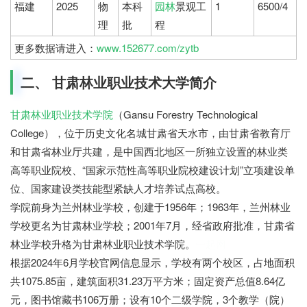
福建
2025
物
本科
园林
景观工
1
6500/4
理
批
程
更多数据请进入：
www.152677.com/zytb
二、 甘肃林业职业技术大学简介
甘肃林业职业技术学院
（Gansu Forestry Technological
College），位于历史文化名城甘肃省天水市，由甘肃省教育厅
和甘肃省林业厅共建，是中国西北地区一所独立设置的林业类
高等职业院校、“国家示范性高等职业院校建设计划”立项建设单
位、国家建设类技能型紧缺人才培养试点高校。
学院前身为兰州林业学校，创建于1956年；1963年，兰州林业
学校更名为甘肃林业学校；2001年7月，经省政府批准，甘肃省
林业学校升格为甘肃林业职业技术学院。
一起网
根据2024年6月学校官网信息显示，学校有两个校区，占地面积
共1075.85亩，建筑面积31.23万平方米；固定资产总值8.64亿
元，图书馆藏书106万册；设有10个二级学院，3个教学（院）